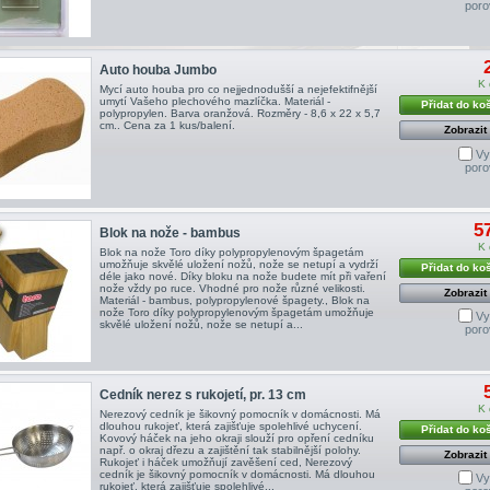
poro
Auto houba Jumbo
K 
Mycí auto houba pro co nejjednodušší a nejefektifnější
umytí Vašeho plechového mazlíčka. Materiál -
Přidat do ko
polypropylen. Barva oranžová. Rozměry - 8,6 x 22 x 5,7
cm.. Cena za 1 kus/balení.
Zobrazit
Vy
poro
5
Blok na nože - bambus
K 
Blok na nože Toro díky polypropylenovým špagetám
umožňuje skvělé uložení nožů, nože se netupí a vydrží
Přidat do ko
déle jako nové. Díky bloku na nože budete mít při vaření
nože vždy po ruce. Vhodné pro nože různé velikosti.
Zobrazit
Materiál - bambus, polypropylenové špagety., Blok na
nože Toro díky polypropylenovým špagetám umožňuje
Vy
skvělé uložení nožů, nože se netupí a...
poro
Cedník nerez s rukojetí, pr. 13 cm
K 
Nerezový cedník je šikovný pomocník v domácnosti. Má
dlouhou rukojeť, která zajišťuje spolehlivé uchycení.
Přidat do ko
Kovový háček na jeho okraji slouží pro opření cedníku
např. o okraj dřezu a zajištění tak stabilnější polohy.
Zobrazit
Rukojeť i háček umožňují zavěšení ced, Nerezový
cedník je šikovný pomocník v domácnosti. Má dlouhou
Vy
rukojeť, která zajišťuje spolehlivé...