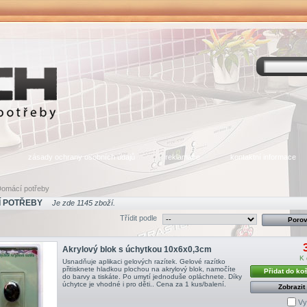
zásady ochrany osobních údajů
reklamace
kontaktní informace
omácí potřeby
 POTŘEBY
Je zde 1145 zboží.
Třídit podle
Akrylový blok s úchytkou 10x6x0,3cm
K 
Usnadňuje aplikaci gelových razítek. Gelové razítko
přitisknete hladkou plochou na akrylový blok, namočíte
Přidat do ko
do barvy a tiskáte. Po umytí jednoduše opláchnete. Díky
úchytce je vhodné i pro děti.. Cena za 1 kus/balení.
Zobrazit
Vy