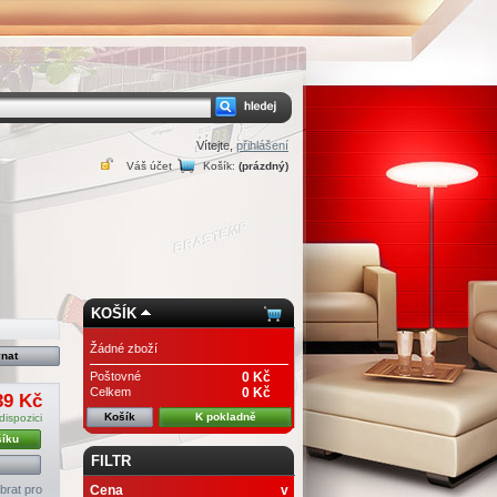
Vítejte,
přihlášení
Váš účet
Košík:
(prázdný)
KOŠÍK
Žádné zboží
Poštovné
0 Kč
Celkem
0 Kč
39 Kč
Košík
K pokladně
dispozici
šíku
FILTR
brat pro
Cena
v