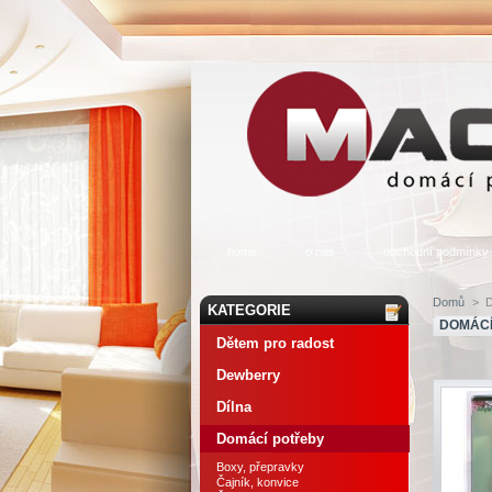
home
o nás
obchodní podmínky
Domů
>
D
KATEGORIE
DOMÁCÍ
Dětem pro radost
Dewberry
Dílna
Domácí potřeby
Boxy, přepravky
Čajník, konvice