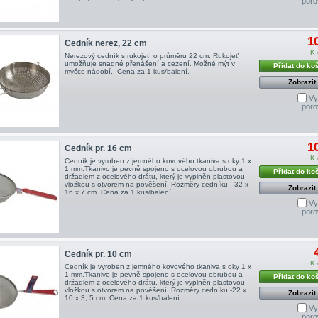
poro
1
Cedník nerez, 22 cm
K 
Nerezový cedník s rukojetí o průměru 22 cm. Rukojeť
umožňuje snadné přenášení a cezení. Možné mýt v
Přidat do ko
myčce nádobí.. Cena za 1 kus/balení.
Zobrazit
Vy
poro
1
Cedník pr. 16 cm
K 
Cedník je vyroben z jemného kovového tkaniva s oky 1 x
1 mm.Tkanivo je pevně spojeno s ocelovou obrubou a
Přidat do ko
držadlem z ocelového drátu, který je vyplněn plastovou
vložkou s otvorem na pověšení. Rozměry cedníku - 32 x
Zobrazit
16 x 7 cm. Cena za 1 kus/balení.
Vy
poro
Cedník pr. 10 cm
K 
Cedník je vyroben z jemného kovového tkaniva s oky 1 x
1 mm.Tkanivo je pevně spojeno s ocelovou obrubou a
Přidat do ko
držadlem z ocelového drátu, který je vyplněn plastovou
vložkou s otvorem na pověšení. Rozměry cedníku -22 x
Zobrazit
10 x 3, 5 cm. Cena za 1 kus/balení.
Vy
poro