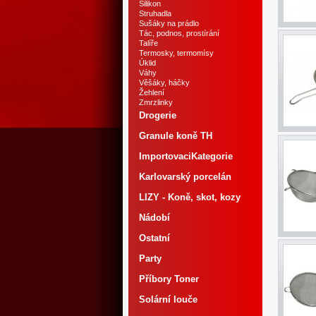
Silikon
Struhadla
Sušáky na prádlo
Tác, podnos, prostírání
Talíře
Termosky, termomísy
Úklid
Váhy
Věšáky, háčky
Žehlení
Zmrzlinky
Drogerie
Granule koně TH
ImportovaciKategorie
Karlovarský porcelán
LIZY - Koně, skot, kozy
Nádobí
Ostatní
Party
Příbory Toner
Solární louče