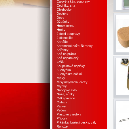
Čajové a káv. soupravy
Cedníky, síta
Chlebovky
Doplňky
Dózy
Džbánky
Hrnek termo
Hrnky
Jídelní soupravy
Jídlonosiče
Kartáče
Keramické nože, škrabky
Kořenky
Koš na prádlo
Koš odpadkový
košík
Koupelnové doplňky
Kuchyňka
Kuchyňské náčiní
Misky
Mísy,umyvadla, dřezy
Mlýnky
Nápojové sklo
Nože, nůžky
Odkapávače
Ostatní
Pánve
Pečení
Plastové výrobky
Příbory
Prkénka, krájecí desky, vály
Rohože