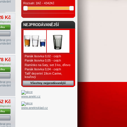
vnávání
Rozsah:
1Kč - 4342Kč
26 Kč
dispozici
NEJPRODÁVANĚJŠÍ
šíku
brat pro
vnávání
Panák lisovka 0,02 - cejch
78 Kč
Panák lisovka 0,05 - cejch
dispozici
Ramínko na šaty, set 3 ks, dřevo
Panák lisovka 0,04 - cejch
šíku
Talíř dezertní 19cm Carine,
kouřový
brat pro
Všechny nejprodávanější
vnávání
www.anekt.cz
52 Kč
dispozici
www.anektsklad.cz
šíku
brat pro