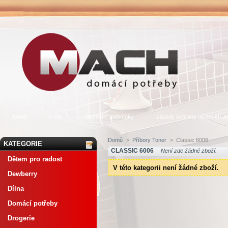
home
o nás
obchodní podmínky
zásady ochrany osobních úd
Domů
>
Příbory Toner
>
Classic 6006
KATEGORIE
CLASSIC 6006
Není zde žádné zboží.
Dětem pro radost
V této kategorii není žádné zboží.
Dewberry
Dílna
Domácí potřeby
Drogerie