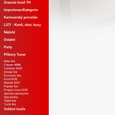
Granule koně TH
ImportovaciKategorie
Karlovarský porcelán
LIZY - Koně, skot, kozy
Nádobí
Ostatní
Party
Příbory Toner
Baby line
Classic 6006
Comtess 6039
Design line
Economic line
Koral 6038
Melodie 6037
Popular line
Progres nova 6036
Special catering line
Special line
Tablet line
Turist line
Solární louče