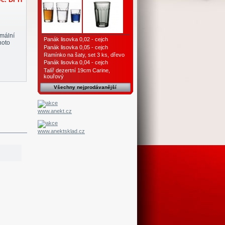
č. DPH
imální
Panák lisovka 0,02 - cejch
hoto
Panák lisovka 0,05 - cejch
Ramínko na šaty, set 3 ks, dřevo
Panák lisovka 0,04 - cejch
Talíř dezertní 19cm Carine,
kouřový
Všechny nejprodávanější
www.anekt.cz
www.anektsklad.cz