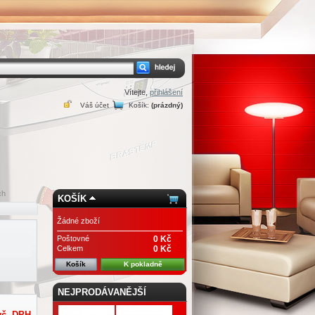
Vítejte,
přihlášení
Váš účet
Košík:
(prázdný)
ch
KOŠÍK
Žádné zboží
Poštovné
0 Kč
Celkem
0 Kč
Košík
K pokladně
NEJPRODÁVANĚJŠÍ