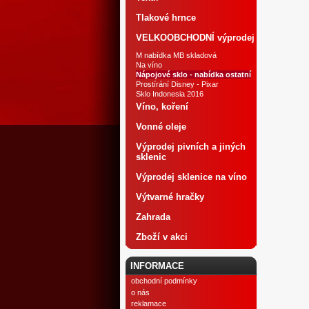
Tlakové hrnce
VELKOOBCHODNÍ výprodej
M nabídka MB skladová
Na víno
Nápojové sklo - nabídka ostatní
Prostírání Disney - Pixar
Sklo Indonesia 2016
Víno, koření
Vonné oleje
Výprodej pivních a jiných
sklenic
Výprodej sklenice na víno
Výtvarné hračky
Zahrada
Zboží v akci
INFORMACE
obchodní podmínky
o nás
reklamace