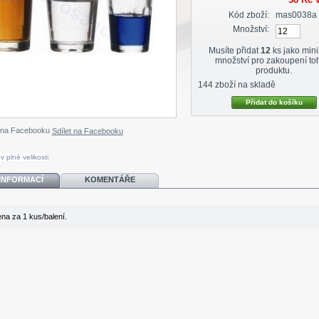
38 Kč
v
Kód zboží:
mas0038a
Množství:
Musíte přidat
12
ks jako min
množství pro zakoupení to
produktu.
144
zboží na skladě
Sdílet na Facebooku
v plné velikosti
 INFORMACÍ
KOMENTÁŘE
ena za 1 kus/balení.