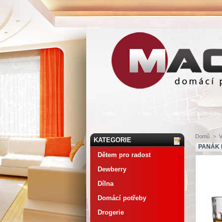
home
o nás
obchodní podmínky
Domů
>
KATEGORIE
PANÁK L
Dětem pro radost
Dewberry
Dílna
Domácí potřeby
Drogerie