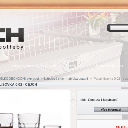
zásady ochrany osobních údajů
reklamace
kontaktní informace
VELKOOBCHODNÍ výprodej
>
Nápojové sklo - nabídka ostatní
>
Panák lisovka 0,02 - cej
ISOVKA 0,02 - CEJCH
sklo. Cena za 1 kus/balení.
Více informací