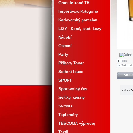
Granule koně TH
ImportovaciKategorie
Karlovarský porcelán
LIZY - Koně, skot, kozy
Nádobí
Ostatní
Party
Tisk
Příbory Toner
Zobrazit 
Solární louče
VÍCE
SPORT
Sport-volný čas
sklo. C
Svíčky, svícny
Svítidla
Teploměry
TESCOMA výprodej
Textil