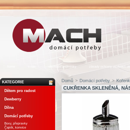
home
o nás
obchodní podmínky
zásady ochrany osobních úd
Domů
>
Domácí potřeby
>
Kořen
KATEGORIE
CUKŘENKA SKLENĚNÁ, NÁ
Dětem pro radost
Dewberry
Dílna
Domácí potřeby
Boxy, přepravky
Čajník, konvice