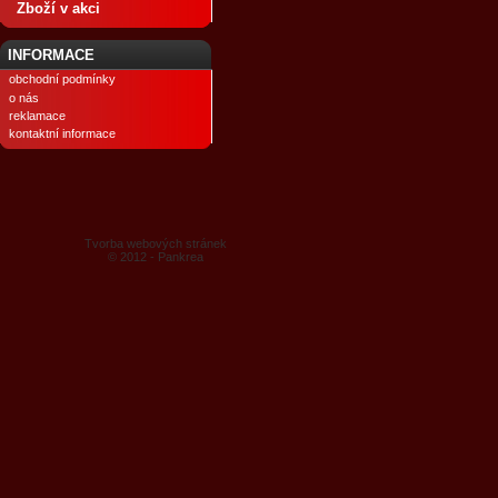
Zboží v akci
INFORMACE
obchodní podmínky
o nás
reklamace
kontaktní informace
Tvorba webových stránek
© 2012 - Pankrea