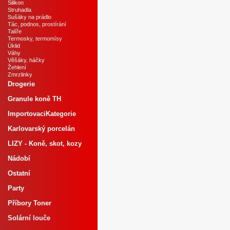
Silikon
Struhadla
Sušáky na prádlo
Tác, podnos, prostírání
Talíře
Termosky, termomísy
Úklid
Váhy
Věšáky, háčky
Žehlení
Zmrzlinky
Drogerie
Granule koně TH
ImportovaciKategorie
Karlovarský porcelán
LIZY - Koně, skot, kozy
Nádobí
Ostatní
Party
Příbory Toner
Solární louče