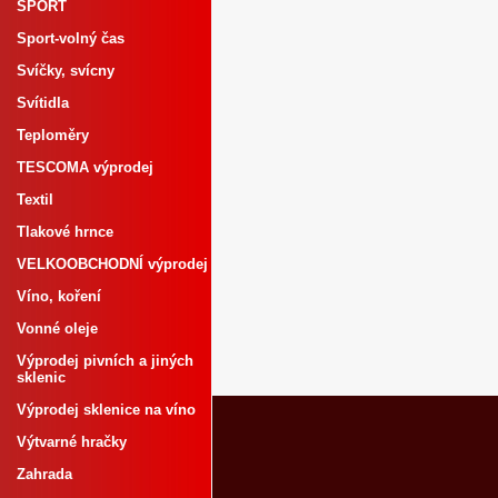
SPORT
Sport-volný čas
Svíčky, svícny
Svítidla
Teploměry
TESCOMA výprodej
Textil
Tlakové hrnce
VELKOOBCHODNÍ výprodej
Víno, koření
Vonné oleje
Výprodej pivních a jiných
sklenic
Výprodej sklenice na víno
Výtvarné hračky
Zahrada