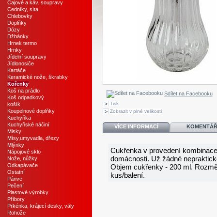
Čajové a káv. soupravy
Cedníky, síta
Chlebovky
Doplňky
Dózy
Džbánky
Hrnek termo
Hrnky
Jídelní soupravy
Jídlonosiče
Kartáče
Keramické nože, škrabky
Kořenky
Koš na prádlo
Sdílet na Facebooku
Koš odpadkový
Tisk
košík
Koupelnové doplňky
Zobrazit v plné velikosti
Kuchyňka
Kuchyňské náčiní
VÍCE INFORMACÍ
KOMENTÁŘ
Misky
Mísy,umyvadla, dřezy
Mlýnky
Cukřenka v provedení kombinace n
Nápojové sklo
domácnosti. Už žádné nepraktick
Nože, nůžky
Odkapávače
Objem cukřenky - 200 ml. Rozměry
Ostatní
kus/balení.
Pánve
Pečení
Plastové výrobky
Příbory
Prkénka, krájecí desky, vály
Rohože